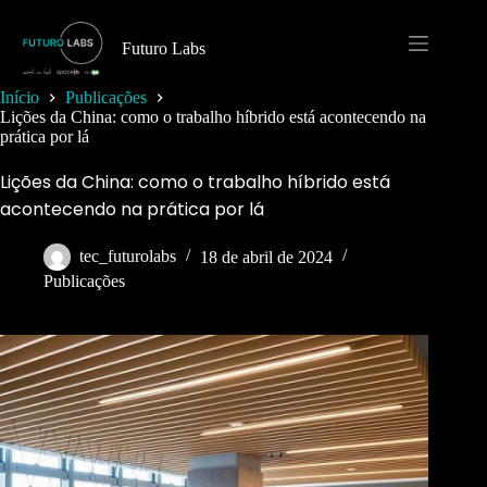
Pular
para
o
Futuro Labs
conteúdo
Início
Publicações
Lições da China: como o trabalho híbrido está acontecendo na
prática por lá
Lições da China: como o trabalho híbrido está
acontecendo na prática por lá
tec_futurolabs
18 de abril de 2024
Publicações