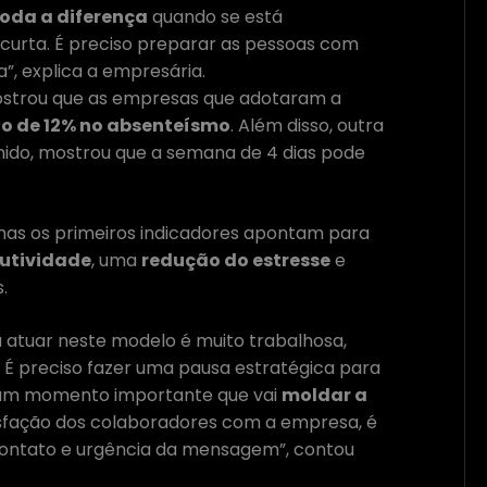
toda a diferença
quando se está
rta. É preciso preparar as pessoas com
, explica a empresária.
ostrou que as empresas que adotaram a
o de 12% no absenteísmo
. Além disso, outra
Unido, mostrou que a semana de 4 dias pode
 mas os primeiros indicadores apontam para
utividade
, uma
redução do estresse
e
.
 atuar neste modelo é muito trabalhosa,
. É preciso fazer uma pausa estratégica para
e é um momento importante que vai
moldar a
tisfação dos colaboradores com a empresa, é
 contato e urgência da mensagem”, contou