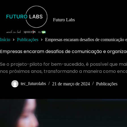
Pular
para
o
conteúdo
Futuro Labs
Início
Publicações
Empresas encaram desafios de comunicação e
Empresas encaram desafios de comunicação e organiza
Se o projeto-piloto for bem-sucedido, é possível que m
nos próximos anos, transformando a maneira como enca
tec_futurolabs
21 de março de 2024
Publicações