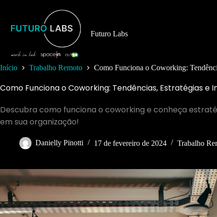
Pular
para
o
conteúdo
Futuro Labs
Início
Trabalho Remoto
Como Funciona o Coworking: Tendência
Como Funciona o Coworking: Tendências, Estratégias e
Descubra como funciona o coworking e conheça estraté
em sua organização!
Danielly Pinotti
17 de fevereiro de 2024
Trabalho Re