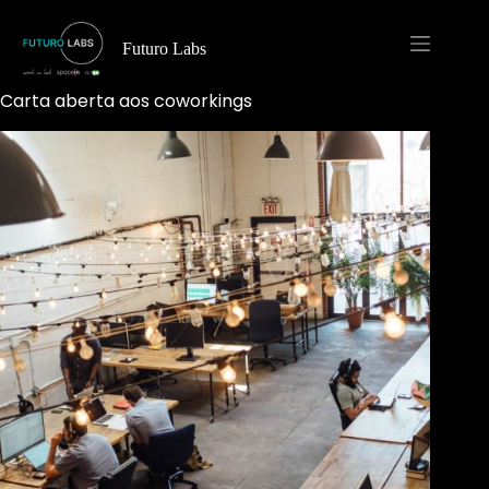
Pular
para
o
Futuro Labs
conteúdo
Carta aberta aos coworkings